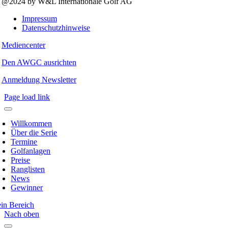
@2024 by W&L Internationale Golf AG
Impressum
Datenschutzhinweise
Mediencenter
Den AWGC ausrichten
Anmeldung Newsletter
Page load link
Willkommen
Über die Serie
Termine
Golfanlagen
Preise
Ranglisten
News
Gewinner
in Bereich
Nach oben